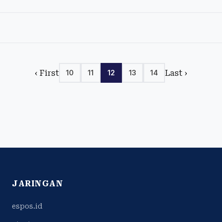
‹ First
Last ›
10
11
12
13
14
JARINGAN
espos.id