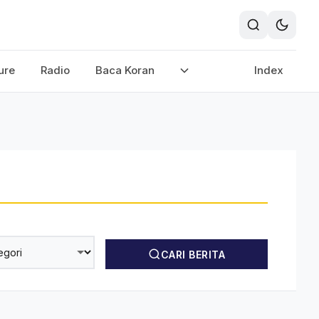
ure
Radio
Baca Koran
Index
CARI BERITA