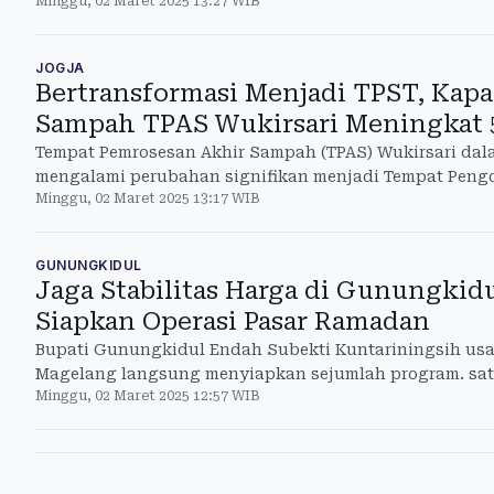
Minggu, 02 Maret 2025 13:27 WIB
JOGJA
Bertransformasi Menjadi TPST, Kapa
Sampah TPAS Wukirsari Meningkat 
Tempat Pemrosesan Akhir Sampah (TPAS) Wukirsari dal
mengalami perubahan signifikan menjadi Tempat Pen
Minggu, 02 Maret 2025 13:17 WIB
(TPST) Wukirsari.
GUNUNGKIDUL
Jaga Stabilitas Harga di Gunungkid
Siapkan Operasi Pasar Ramadan
Bupati Gunungkidul Endah Subekti Kuntariningsih usai 
Magelang langsung menyiapkan sejumlah program. sat
Minggu, 02 Maret 2025 12:57 WIB
ramadhan.