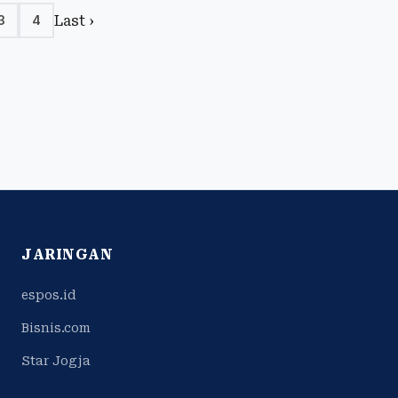
Last ›
3
4
JARINGAN
espos.id
Bisnis.com
Star Jogja