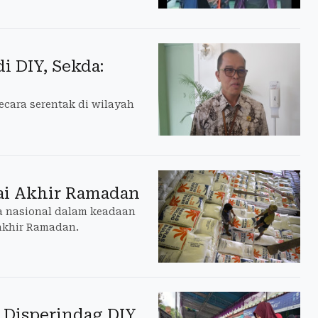
i DIY, Sekda:
ecara serentak di wilayah
ai Akhir Ramadan
a nasional dalam keadaan
akhir Ramadan.
m Disperindag DIY