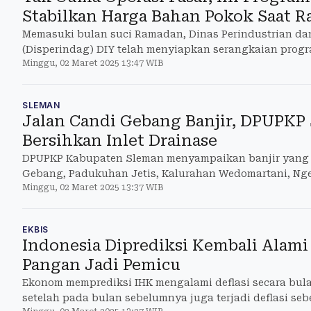
Stabilkan Harga Bahan Pokok Saat 
Memasuki bulan suci Ramadan, Dinas Perindustrian d
(Disperindag) DIY telah menyiapkan serangkaian prog
Minggu, 02 Maret 2025 13:47 WIB
stabilitas harga bahan pok
SLEMAN
Jalan Candi Gebang Banjir, DPUPKP 
Bersihkan Inlet Drainase
DPUPKP Kabupaten Sleman menyampaikan banjir yang t
Gebang, Padukuhan Jetis, Kalurahan Wedomartani, Ng
Minggu, 02 Maret 2025 13:37 WIB
Jumat (28/2/2025).
EKBIS
Indonesia Diprediksi Kembali Alami 
Pangan Jadi Pemicu
Ekonom memprediksi IHK mengalami deflasi secara bula
setelah pada bulan sebelumnya juga terjadi deflasi seb