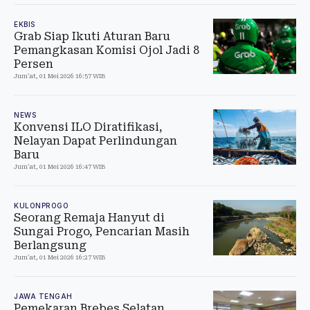
EKBIS
Grab Siap Ikuti Aturan Baru
Pemangkasan Komisi Ojol Jadi 8
Persen
Jum'at, 01 Mei 2026 16:57 WIB
NEWS
Konvensi ILO Diratifikasi,
Nelayan Dapat Perlindungan
Baru
Jum'at, 01 Mei 2026 16:47 WIB
KULONPROGO
Seorang Remaja Hanyut di
Sungai Progo, Pencarian Masih
Berlangsung
Jum'at, 01 Mei 2026 16:27 WIB
JAWA TENGAH
Pemekaran Brebes Selatan