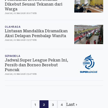
Dikebut Seusai Tekanan dari
Warga
Jum'at, 01 Mei 2026 16:07 WIB
OLAHRAGA
Lintasan Mandalika Diramaikan
Aksi Delapan Pembalap Wanita
Jum'at, 01 Mei 2026 15:57 WIB
SEPAKBOLA
Jadwal Super League Pekan Ini,
Persib dan Borneo Berebut
Puncak
Jum'at, 01 Mei 2026 15:47 WIB
Last ›
1
2
3
4