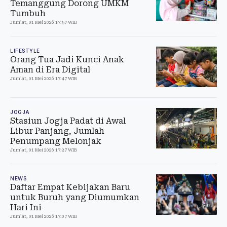
Temanggung Dorong UMKM
Tumbuh
Jum'at, 01 Mei 2026 17:57 WIB
LIFESTYLE
Orang Tua Jadi Kunci Anak
Aman di Era Digital
Jum'at, 01 Mei 2026 17:47 WIB
JOGJA
Stasiun Jogja Padat di Awal
Libur Panjang, Jumlah
Penumpang Melonjak
Jum'at, 01 Mei 2026 17:27 WIB
NEWS
Daftar Empat Kebijakan Baru
untuk Buruh yang Diumumkan
Hari Ini
Jum'at, 01 Mei 2026 17:07 WIB