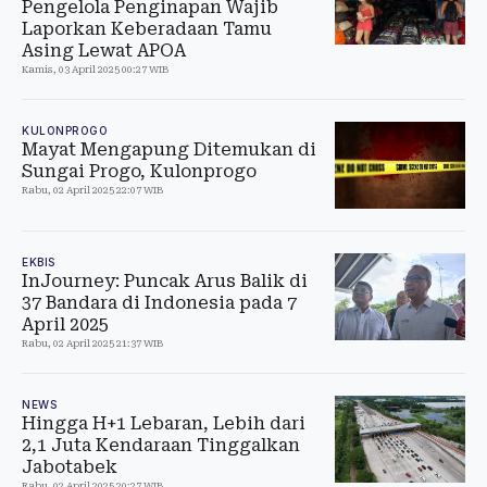
Pengelola Penginapan Wajib
Laporkan Keberadaan Tamu
Asing Lewat APOA
Kamis, 03 April 2025 00:27 WIB
KULONPROGO
Mayat Mengapung Ditemukan di
Sungai Progo, Kulonprogo
Rabu, 02 April 2025 22:07 WIB
EKBIS
InJourney: Puncak Arus Balik di
37 Bandara di Indonesia pada 7
April 2025
Rabu, 02 April 2025 21:37 WIB
NEWS
Hingga H+1 Lebaran, Lebih dari
2,1 Juta Kendaraan Tinggalkan
Jabotabek
Rabu, 02 April 2025 20:27 WIB