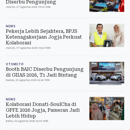
Diserbu Pengunjung
Jum'at, 07 Agustus 2026 19:02 WIB
NEWS
Pekerja Lebih Sejahtera, BPJS
Ketenagakerjaan Jogja Perkuat
Kolaborasi
Jum'at, 07 Agustus 2026 15:22 WIB
OTOMOTIF
Booth BAIC Diserbu Pengunjung
di GIIAS 2026, T1 Jadi Bintang
Kamis, 06 Agustus 2026 22:42 WIB
NEWS
Kolaborasi Donati-SoulCha di
GPFE 2026 Jogja, Pameran Jadi
Lebih Hidup
Rabu, 05 Agustus 2026 22:02 WIB