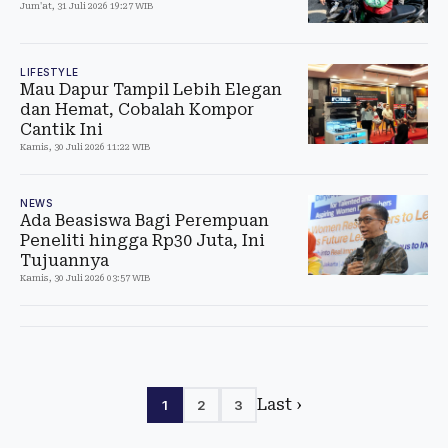
Jum'at, 31 Juli 2026 19:27 WIB
LIFESTYLE
Mau Dapur Tampil Lebih Elegan
dan Hemat, Cobalah Kompor
Cantik Ini
Kamis, 30 Juli 2026 11:22 WIB
NEWS
Ada Beasiswa Bagi Perempuan
Peneliti hingga Rp30 Juta, Ini
Tujuannya
Kamis, 30 Juli 2026 03:57 WIB
Last ›
1
2
3