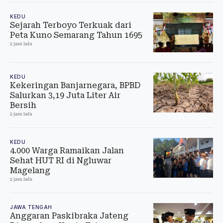
KEDU
Sejarah Terboyo Terkuak dari
Peta Kuno Semarang Tahun 1695
2 jam lalu
KEDU
Kekeringan Banjarnegara, BPBD
Salurkan 3,19 Juta Liter Air
Bersih
2 jam lalu
KEDU
4.000 Warga Ramaikan Jalan
Sehat HUT RI di Ngluwar
Magelang
2 jam lalu
JAWA TENGAH
Anggaran Paskibraka Jateng