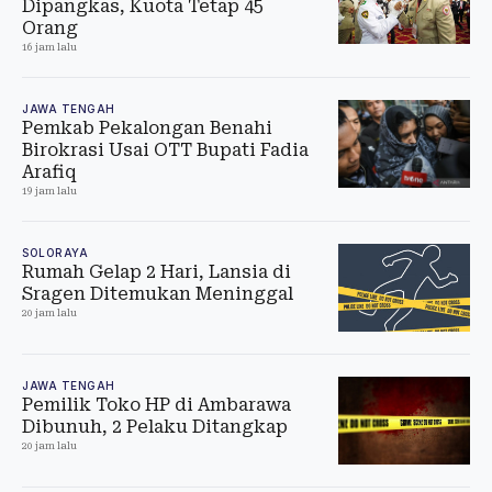
Dipangkas, Kuota Tetap 45
Orang
16 jam lalu
JAWA TENGAH
Pemkab Pekalongan Benahi
Birokrasi Usai OTT Bupati Fadia
Arafiq
19 jam lalu
SOLORAYA
Rumah Gelap 2 Hari, Lansia di
Sragen Ditemukan Meninggal
20 jam lalu
JAWA TENGAH
Pemilik Toko HP di Ambarawa
Dibunuh, 2 Pelaku Ditangkap
20 jam lalu