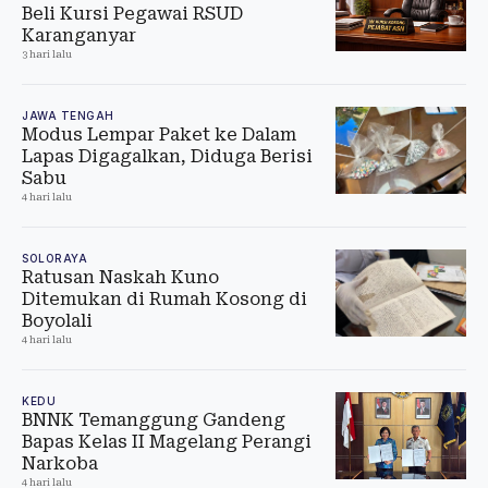
Beli Kursi Pegawai RSUD
Karanganyar
3 hari lalu
JAWA TENGAH
Modus Lempar Paket ke Dalam
Lapas Digagalkan, Diduga Berisi
Sabu
4 hari lalu
SOLORAYA
Ratusan Naskah Kuno
Ditemukan di Rumah Kosong di
Boyolali
4 hari lalu
KEDU
BNNK Temanggung Gandeng
Bapas Kelas II Magelang Perangi
Narkoba
4 hari lalu