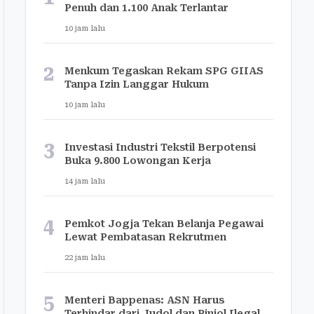
Penuh dan 1.100 Anak Terlantar
10 jam lalu
2
Menkum Tegaskan Rekam SPG GIIAS
Tanpa Izin Langgar Hukum
10 jam lalu
3
Investasi Industri Tekstil Berpotensi
Buka 9.800 Lowongan Kerja
14 jam lalu
4
Pemkot Jogja Tekan Belanja Pegawai
Lewat Pembatasan Rekrutmen
22 jam lalu
5
Menteri Bappenas: ASN Harus
Terhindar dari Judol dan Pinjol Ilegal