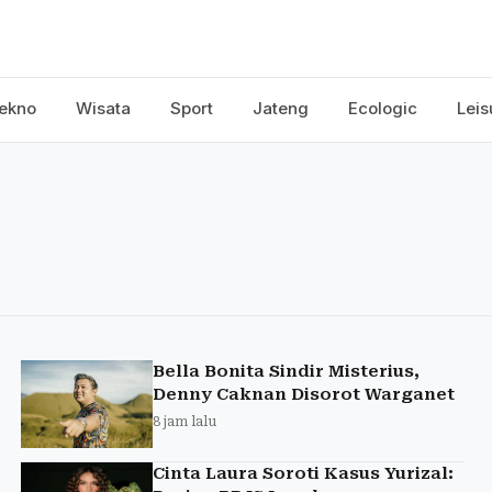
ekno
Wisata
Sport
Jateng
Ecologic
Leis
Bella Bonita Sindir Misterius,
Denny Caknan Disorot Warganet
8 jam lalu
Cinta Laura Soroti Kasus Yurizal: