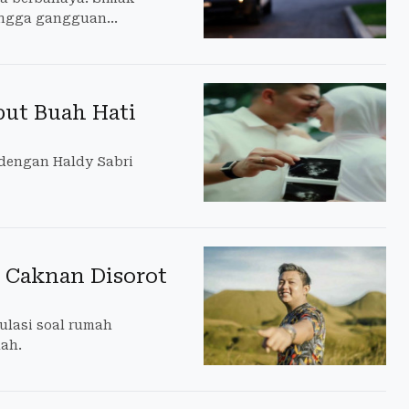
hingga gangguan
but Buah Hati
dengan Haldy Sabri
y Caknan Disorot
ulasi soal rumah
ah.