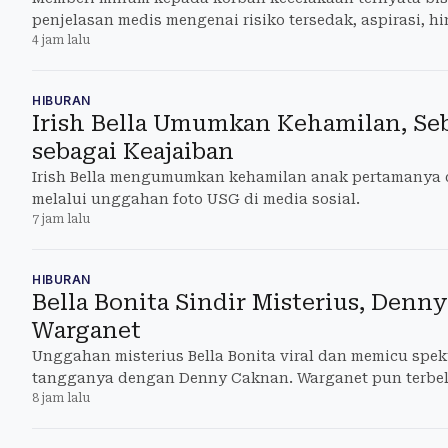
penjelasan medis mengenai risiko tersedak, aspirasi, 
4 jam lalu
penanganan darurat.
HIBURAN
Irish Bella Umumkan Kehamilan, Se
sebagai Keajaiban
Irish Bella mengumumkan kehamilan anak pertamanya 
melalui unggahan foto USG di media sosial.
7 jam lalu
HIBURAN
Bella Bonita Sindir Misterius, Denn
Warganet
Unggahan misterius Bella Bonita viral dan memicu spek
tangganya dengan Denny Caknan. Warganet pun terbel
8 jam lalu