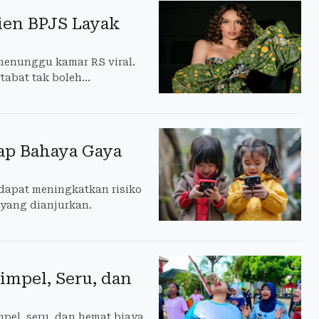
sien BPJS Layak
menunggu kamar RS viral.
tabat tak boleh
ap Bahaya Gaya
dapat meningkatkan risiko
k yang dianjurkan.
impel, Seru, dan
mpel, seru, dan hemat biaya