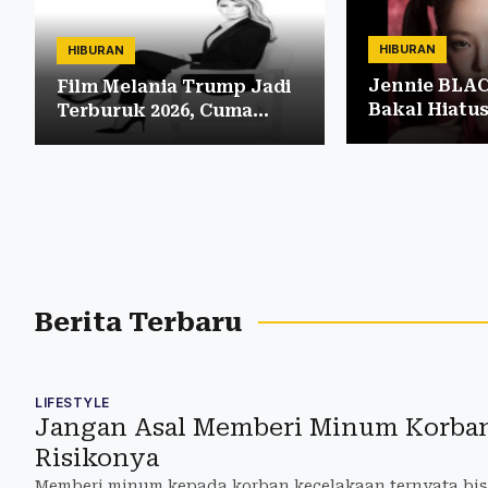
HIBURAN
HIBURAN
Jennie BLA
Film Melania Trump Jadi
Bakal Hiatu
Terburuk 2026, Cuma
Kedua dan F
Dapat Skor 1,6
Berita Terbaru
LIFESTYLE
Jangan Asal Memberi Minum Korban 
Risikonya
Memberi minum kepada korban kecelakaan ternyata bi