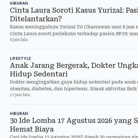
HIBURAN
Cinta Laura Soroti Kasus Yurizal: Pa
Ditelantarkan?
Kasus meninggalnya Yurizal Tri Chaerawan usai 8 jam 
Cinta Laura soroti perlakuan terhadap pasien BPJS: mar
8 jam lalu
bergantung pa
LIFESTYLE
Anak Jarang Bergerak, Dokter Ungk
Hidup Sedentari
Dokter mengingatkan gaya hidup sedentari pada anak 
obesitas, diabetes, dan hipertensi. Simak aktivitas fisi
17 jam lalu
HIBURAN
30 Ide Lomba 17 Agustus 2026 yang S
Hemat Biaya
Cari ide lomba 17 Agustus 2026? Simak 30 permainan si