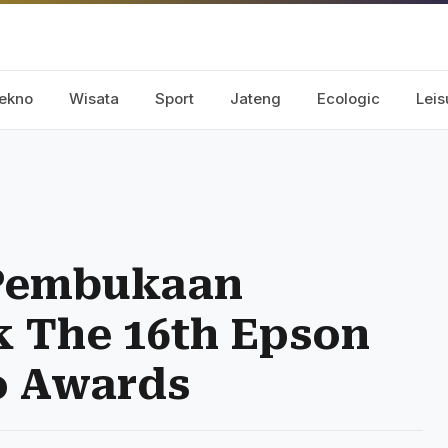
ekno
Wisata
Sport
Jateng
Ecologic
Leis
Pembukaan
k The 16th Epson
o Awards