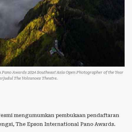
Pano Awards 2024 Southeast Asia Open Photographer of the Year
rjudul The Volcanoes Theatre.
 resmi mengumumkan pembukaan pendaftaran
gengsi, The Epson International Pano Awards.