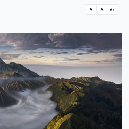
A-
A
A+