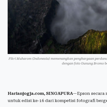
Fikri Muharom (Indonesia) memenangkan penghargaan perdana 
dengan foto Gunung Bromo be
Harianjogja.com, SINGAPURA
—Epson secara
untuk edisi ke-16 dari kompetisi fotografi ber