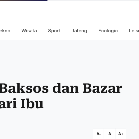
ekno
Wisata
Sport
Jateng
Ecologic
Leis
 Baksos dan Bazar
ri Ibu
A-
A
A+