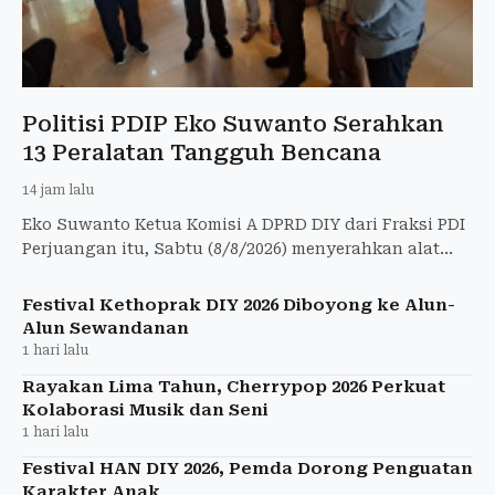
Politisi PDIP Eko Suwanto Serahkan
13 Peralatan Tangguh Bencana
14 jam lalu
Eko Suwanto Ketua Komisi A DPRD DIY dari Fraksi PDI
Perjuangan itu, Sabtu (8/8/2026) menyerahkan alat
penanggulangan bencana kepada 7 kalurahan di
Jogja.
Festival Kethoprak DIY 2026 Diboyong ke Alun-
Alun Sewandanan
1 hari lalu
Rayakan Lima Tahun, Cherrypop 2026 Perkuat
Kolaborasi Musik dan Seni
1 hari lalu
Festival HAN DIY 2026, Pemda Dorong Penguatan
Karakter Anak