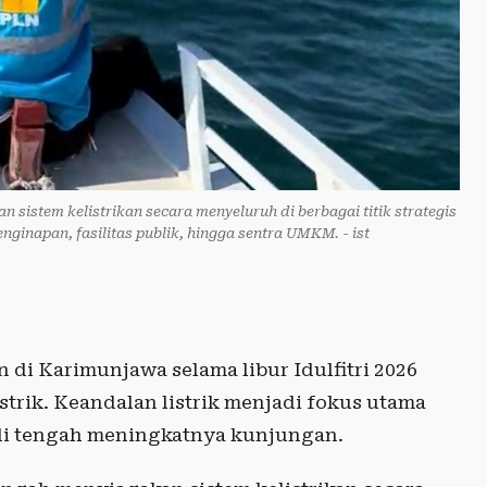
 sistem kelistrikan secara menyeluruh di berbagai titik strategis
ginapan, fasilitas publik, hingga sentra UMKM. - ist
 di Karimunjawa selama libur Idulfitri 2026
strik. Keandalan listrik menjadi fokus utama
r di tengah meningkatnya kunjungan.