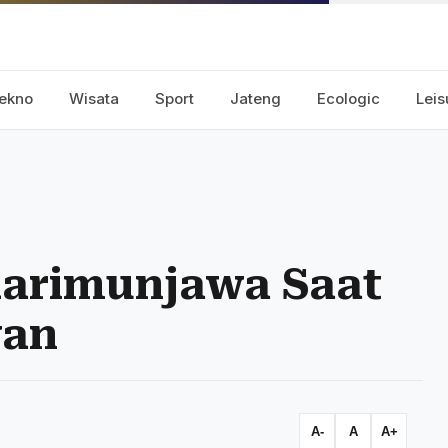
ekno
Wisata
Sport
Jateng
Ecologic
Leis
Karimunjawa Saat
wan
A-
A
A+