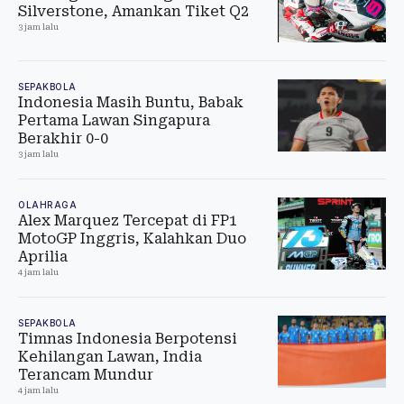
Silverstone, Amankan Tiket Q2
3 jam lalu
SEPAKBOLA
Indonesia Masih Buntu, Babak
Pertama Lawan Singapura
Berakhir 0-0
3 jam lalu
OLAHRAGA
Alex Marquez Tercepat di FP1
MotoGP Inggris, Kalahkan Duo
Aprilia
4 jam lalu
SEPAKBOLA
Timnas Indonesia Berpotensi
Kehilangan Lawan, India
Terancam Mundur
4 jam lalu