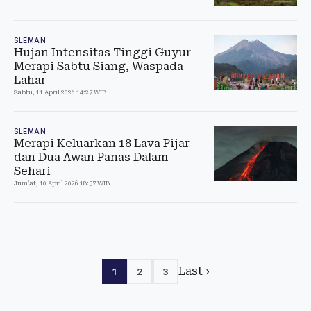
SLEMAN
Hujan Intensitas Tinggi Guyur
Merapi Sabtu Siang, Waspada
Lahar
Sabtu, 11 April 2026 14:27 WIB
SLEMAN
Merapi Keluarkan 18 Lava Pijar
dan Dua Awan Panas Dalam
Sehari
Jum'at, 10 April 2026 18:57 WIB
Last ›
1
2
3