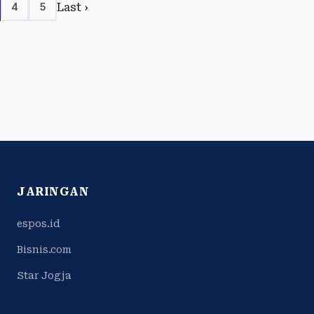
Last ›
4
5
JARINGAN
espos.id
Bisnis.com
Star Jogja