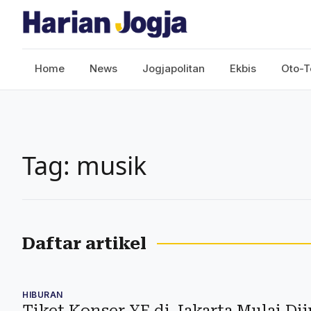
Home
News
Jogjapolitan
Ekbis
Oto-T
Tag: musik
Daftar artikel
HIBURAN
Tiket Konser YE di Jakarta Mulai Dij