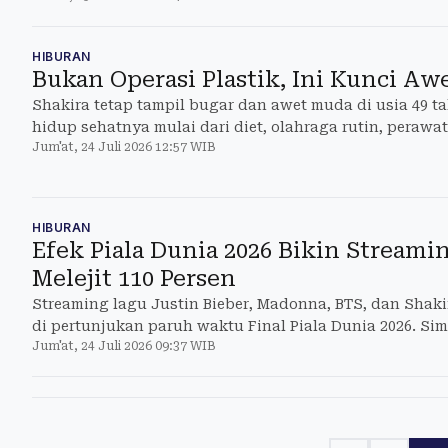
HIBURAN
Bukan Operasi Plastik, Ini Kunci Aw
Shakira tetap tampil bugar dan awet muda di usia 49 t
hidup sehatnya mulai dari diet, olahraga rutin, perawa
Jum'at, 24 Juli 2026 12:57 WIB
p
HIBURAN
Efek Piala Dunia 2026 Bikin Streami
Melejit 110 Persen
Streaming lagu Justin Bieber, Madonna, BTS, dan Shaki
di pertunjukan paruh waktu Final Piala Dunia 2026. Si
Jum'at, 24 Juli 2026 09:37 WIB