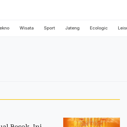
ekno
Wisata
Sport
Jateng
Ecologic
Leis
ual Besok, Ini