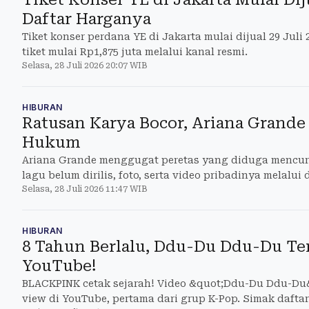
Daftar Harganya
Tiket konser perdana YE di Jakarta mulai dijual 29 Juli 
tiket mulai Rp1,875 juta melalui kanal resmi.
Selasa, 28 Juli 2026 20:07 WIB
HIBURAN
Ratusan Karya Bocor, Ariana Grand
Hukum
Ariana Grande menggugat peretas yang diduga mencur
lagu belum dirilis, foto, serta video pribadinya melalui 
Selasa, 28 Juli 2026 11:47 WIB
HIBURAN
8 Tahun Berlalu, Ddu-Du Ddu-Du Tem
YouTube!
BLACKPINK cetak sejarah! Video &quot;Ddu-Du Ddu-Du&q
view di YouTube, pertama dari grup K-Pop. Simak daftar