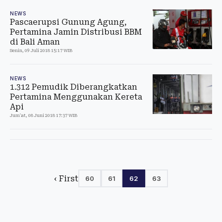
NEWS
Pascaerupsi Gunung Agung,
Pertamina Jamin Distribusi BBM
di Bali Aman
Senin, 09 Juli 2018 15:17 WIB
NEWS
1.312 Pemudik Diberangkatkan
Pertamina Menggunakan Kereta
Api
Jum'at, 08 Juni 2018 17:37 WIB
‹ First
60
61
62
63