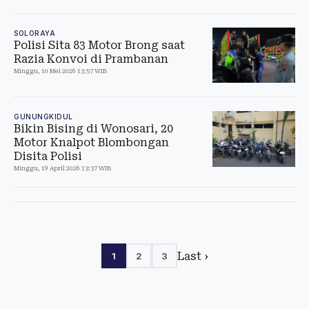
SOLORAYA
Polisi Sita 83 Motor Brong saat
Razia Konvoi di Prambanan
Minggu, 10 Mei 2026 13:57 WIB
GUNUNGKIDUL
Bikin Bising di Wonosari, 20
Motor Knalpot Blombongan
Disita Polisi
Minggu, 19 April 2026 13:37 WIB
Last ›
1
2
3