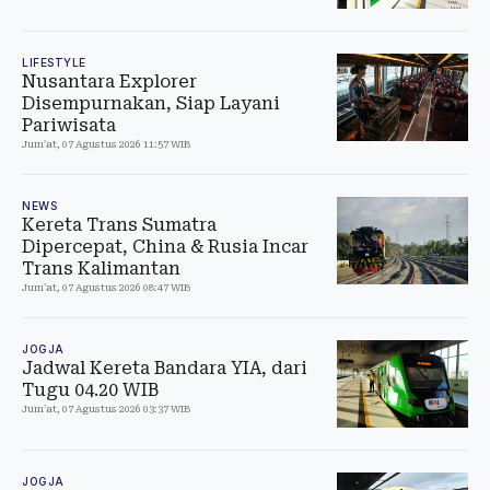
LIFESTYLE
Nusantara Explorer
Disempurnakan, Siap Layani
Pariwisata
Jum'at, 07 Agustus 2026 11:57 WIB
NEWS
Kereta Trans Sumatra
Dipercepat, China & Rusia Incar
Trans Kalimantan
Jum'at, 07 Agustus 2026 08:47 WIB
JOGJA
Jadwal Kereta Bandara YIA, dari
Tugu 04.20 WIB
Jum'at, 07 Agustus 2026 03:37 WIB
JOGJA