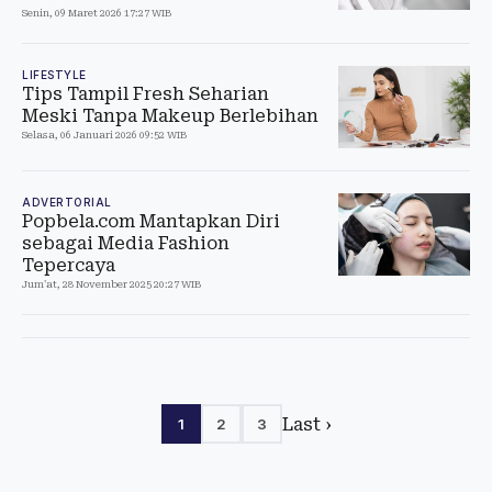
Senin, 09 Maret 2026 17:27 WIB
LIFESTYLE
Tips Tampil Fresh Seharian
Meski Tanpa Makeup Berlebihan
Selasa, 06 Januari 2026 09:52 WIB
ADVERTORIAL
Popbela.com Mantapkan Diri
sebagai Media Fashion
Tepercaya
Jum'at, 28 November 2025 20:27 WIB
Last ›
1
2
3