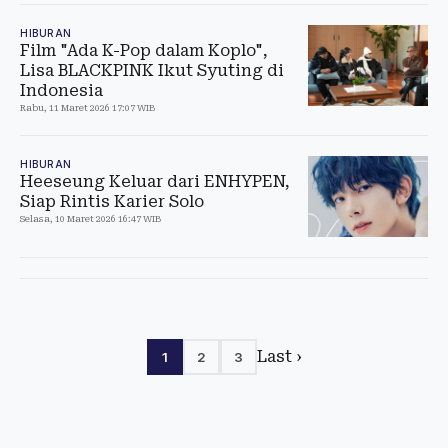
HIBURAN
Film "Ada K-Pop dalam Koplo",
Lisa BLACKPINK Ikut Syuting di
Indonesia
Rabu, 11 Maret 2026 17:07 WIB
HIBURAN
Heeseung Keluar dari ENHYPEN,
Siap Rintis Karier Solo
Selasa, 10 Maret 2026 16:47 WIB
Last ›
1
2
3