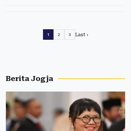
Last ›
1
2
3
Berita Jogja