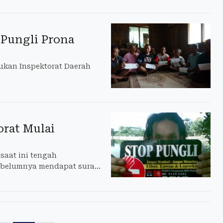
s Pungli Prona
kukan Inspektorat Daerah
orat Mulai
saat ini tengah
sebelumnya mendapat surat