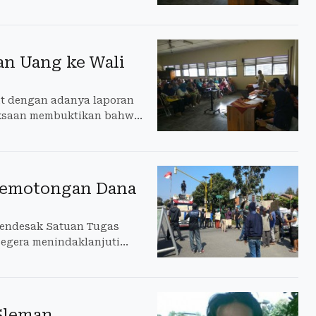
dan mal administrasi dari
an Uang ke Wali
it dengan adanya laporan
riksaan membuktikan bahwa
ar mengembalikan uang
 Pemotongan Dana
mendesak Satuan Tugas
segera menindaklanjuti
 rugi langsung aset
ional Airport (NYIA).
Sleman