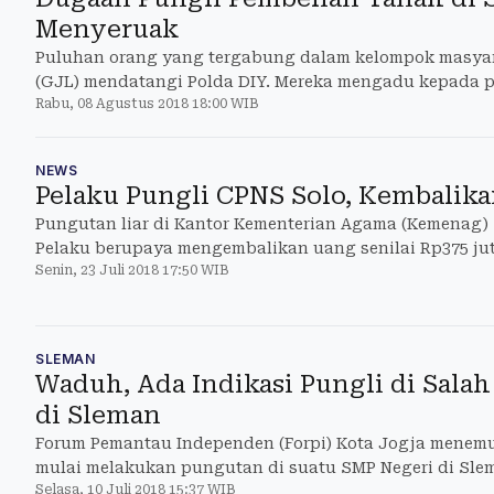
Menyeruak
Puluhan orang yang tergabung dalam kelompok masyar
(GJL) mendatangi Polda DIY. Mereka mengadu kepada po
Rabu, 08 Agustus 2018 18:00 WIB
dugaan pungutan liar (pungli) oleh Pejabat Pembuat Ak
NEWS
Pelaku Pungli CPNS Solo, Kembalika
Pungutan liar di Kantor Kementerian Agama (Kemenag) 
Pelaku berupaya mengembalikan uang senilai Rp375 jut
Senin, 23 Juli 2018 17:50 WIB
SLEMAN
Waduh, Ada Indikasi Pungli di Sala
di Sleman
Forum Pemantau Independen (Forpi) Kota Jogja menem
mulai melakukan pungutan di suatu SMP Negeri di Sle
Selasa, 10 Juli 2018 15:37 WIB