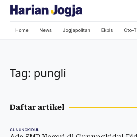
Home
News
Jogjapolitan
Ekbis
Oto-T
Tag: pungli
Daftar artikel
GUNUNGKIDUL
Ada SMP Negeri di Gunungkidul Di