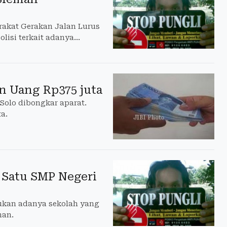
akat Gerakan Jalan Lurus
lisi terkait adanya
ta Tanah (PPAT).
n Uang Rp375 juta
Solo dibongkar aparat.
a.
h Satu SMP Negeri
ukan adanya sekolah yang
man.