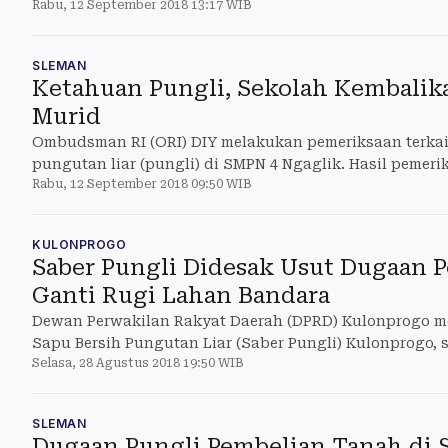
Rabu, 12 September 2018 13:17 WIB
pemeriksaan (LHP) atas dugaan pungutan liar (pungli) 
Ombudsman RI (ORI) DIY di sekolah tersebut.
SLEMAN
Ketahuan Pungli, Sekolah Kembalik
Murid
Ombudsman RI (ORI) DIY melakukan pemeriksaan terka
pungutan liar (pungli) di SMPN 4 Ngaglik. Hasil peme
Rabu, 12 September 2018 09:50 WIB
sekolah telah melakukan pungli, sehingga diminta ag
pungli kepada wali murid.
KULONPROGO
Saber Pungli Didesak Usut Dugaan
Ganti Rugi Lahan Bandara
Dewan Perwakilan Rakyat Daerah (DPRD) Kulonprogo 
Sapu Bersih Pungutan Liar (Saber Pungli) Kulonprogo, 
Selasa, 28 Agustus 2018 19:50 WIB
dugaan pungli dalam pencairan dana pembayaran ganti
warga terdampak pembangunan New Yogyakarta Internat
[sebelumnya tertulis dana konsinyasi].
SLEMAN
Dugaan Pungli Pembelian Tanah di 