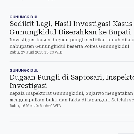
GUNUNGKIDUL
Sedikit Lagi, Hasil Investigasi Kasu
Gunungkidul Diserahkan ke Bupati
Iinvestigasi kasus dugaan pungli sertifikat tanah dila
Kabupaten Gunungkidul beserta Polres Gunungkidul
Rabu, 27 Juni 2018 18:20 WIB
GUNUNGKIDUL
Dugaan Pungli di Saptosari, Inspekt
Investigasi
Kepala Inspektorat Gunungkidul, Sujarwo mengatakan 
mengumpulkan bukti dan fakta di lapangan. Setelah 
Rabu, 16 Mei 2018 16:20 WIB
untuk melakukan audit dari Polres Gunungkidul.