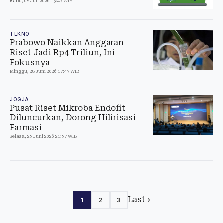
Rabu, 08 Juli 2026 15:47 WIB
TEKNO
Prabowo Naikkan Anggaran
Riset Jadi Rp4 Triliun, Ini
Fokusnya
Minggu, 28 Juni 2026 17:47 WIB
JOGJA
Pusat Riset Mikroba Endofit
Diluncurkan, Dorong Hilirisasi
Farmasi
Selasa, 23 Juni 2026 21:37 WIB
Last ›
1
2
3