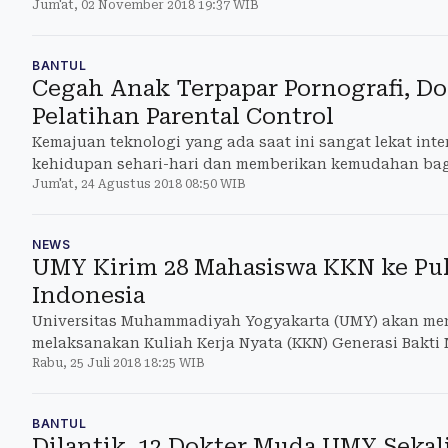
Jum'at, 02 November 2018 19:37 WIB
Tri Dharma kepada seluruh dosen-dosen UMY yang dimu
November 2018.
BANTUL
Cegah Anak Terpapar Pornografi, D
Pelatihan Parental Control
Kemajuan teknologi yang ada saat ini sangat lekat int
kehidupan sehari-hari dan memberikan kemudahan ba
Jum'at, 24 Agustus 2018 08:50 WIB
menjalankan rutinitasnya.
NEWS
UMY Kirim 28 Mahasiswa KKN ke Pul
Indonesia
Universitas Muhammadiyah Yogyakarta (UMY) akan me
melaksanakan Kuliah Kerja Nyata (KKN) Generasi Bakti 
Rabu, 25 Juli 2018 18:25 WIB
Sebatik, Kabupaten Nunukan, Kalimantan Utara.
BANTUL
Dilantik, 12 Dokter Muda UMY Sekal