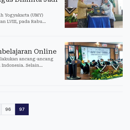
ah Yogyakarta (UMY)
an LVIII, pada Rabu
Gamping. Hingga saat ini
belajaran Online
elakukan ancang-ancang
Indonesia. Selain
atan karir dan jenjang
96
97