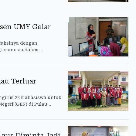
lai pada 30 Oktober-4
osen UMY Gelar
eraksinya dengan
gi manusia dalam
au Terluar
ngirim 28 mahasiswa untuk
Negeri (GBN) di Pulau
igus Diminta Jadi