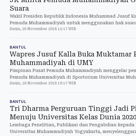
Suara
Wakil Presiden Republik Indonesia Muhammad Jusuf Ka
Pemuda Muhammadiyah untuk menggunakan hak suara
Senin, 26 November 2018 12:17 WIB
demokrasi tahun depan.
BANTUL
Wapres Jusuf Kalla Buka Muktamar
Muhammadiyah di UMY
Pimpinan Pusat Pemuda Muhammadiyah menggelar pe
Pemuda Muhammadiyah di Sportorium Universitas Mu
Senin, 26 November 2018 10:17 WIB
(UMY), Senin (26/11/2018). Muktamar kali ini mengamb
Dakwah Islam, Memajukan Indonesia".
BANTUL
Tri Dharma Perguruan Tinggi Jadi 
Menuju Universitas Kelas Dunia 20
Lembaga Penelitian, Publikasi dan Pengabdian kepada
Universitas Muhammadiyah Yogyakarta, menyelenggara