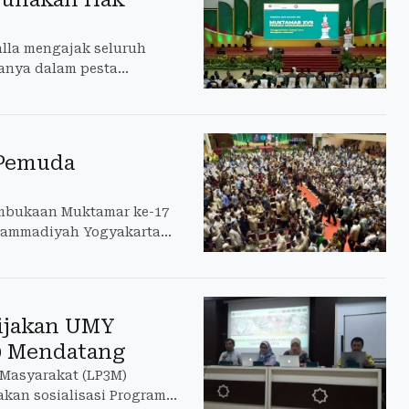
lla mengajak seluruh
nya dalam pesta
 Pemuda
mbukaan Muktamar ke-17
hammadiyah Yogyakarta
il tema "Menggembirakan
Pijakan UMY
20 Mendatang
 Masyarakat (LP3M)
kan sosialisasi Program