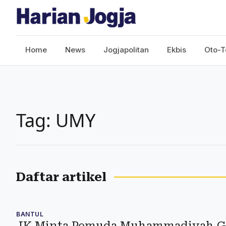
Home
News
Jogjapolitan
Ekbis
Oto-T
Tag: UMY
Daftar artikel
BANTUL
JK Minta Pemuda Muhammadiyah G