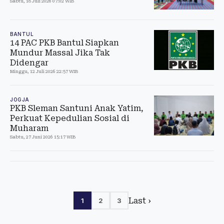
Sabtu, 18 Juli 2026 07:02 WIB
BANTUL
14 PAC PKB Bantul Siapkan
Mundur Massal Jika Tak
Didengar
Minggu, 12 Juli 2026 22:57 WIB
JOGJA
PKB Sleman Santuni Anak Yatim,
Perkuat Kepedulian Sosial di
Muharam
Sabtu, 27 Juni 2026 15:17 WIB
Last ›
1
2
3