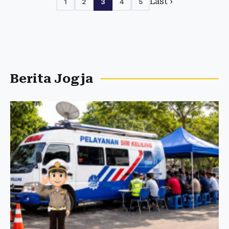
Last ›
1
2
3
4
5
Berita Jogja