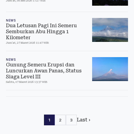
Jum'at, 08 Mei 2026 17:27 WIB
NEWS
Dua Letusan Pagi Ini Semeru
Semburkan Abu Hingga 1
Kilometer
Jum'at, 27 Maret 2026 11:47 WIB
NEWS
Gunung Semeru Erupsi dan
Luncurkan Awan Panas, Status
Siaga Level III
Sabtu, 07 Maret 2026 13:37 WIB
Last ›
1
2
3