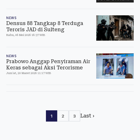
NEWS
Densus 88 Tangkap 8 Terduga
Teroris JAD di Sulteng
Rabu, 06 Mei 2026 16:37 WIB
NEWS
Prabowo Anggap Penyiraman Air
Keras sebagai Aksi Terorisme
Jum'at, 20 Maret 2026 11:17 WIB
Last ›
1
2
3