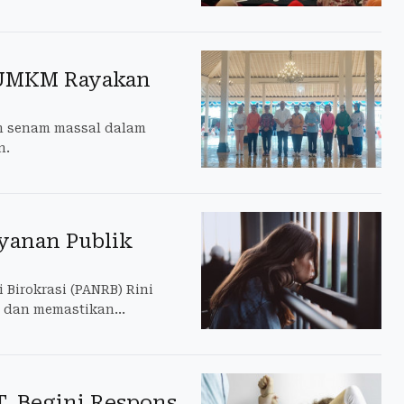
r UMKM Rayakan
an senam massal dalam
n.
anan Publik
Birokrasi (PANRB) Rini
 dan memastikan
, Begini Respons