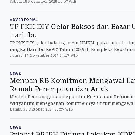
Sabtu, 15 November 2025 10:07 WIB
ADVERTORIAL
TP PKK DIY Gelar Baksos dan Baza
Hari Ibu
TP PKK DIY gelar baksos, bazar UMKM, pasar murah, d
rangka Hari Ibu ke-97 Tahun 2025 di Kompleks Kepatiha
Jum'at, 14 November 2025 14:17 WIB
NEWS
Menpan RB Komitmen Mengawal Lay
Ramah Perempuan dan Anak
Menteri Pendayagunaan Aparatur Negara dan Reformasi 
Widyantini menegaskan komitmennya untuk mengawal
Kamis, 30 Oktober 2025 22:37 WIB
pelayanan publik
NEWS
Pejabat BPJPH Diduga Lakukan KDRT