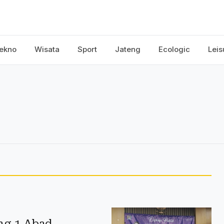
ekno
Wisata
Sport
Jateng
Ecologic
Leis
ng 1 Abad