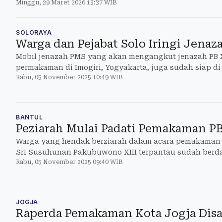
Minggu, 29 Maret 2026 13:37 WIB
SOLORAYA
Warga dan Pejabat Solo Iringi Jenaza
Mobil jenazah PMS yang akan mengangkut jenazah PB X
permakaman di Imogiri, Yogyakarta, juga sudah siap d
Rabu, 05 November 2025 10:49 WIB
Solo sekitar pu
BANTUL
Peziarah Mulai Padati Pemakaman PB 
Warga yang hendak berziarah dalam acara pemakaman
Sri Susuhunan Pakubuwono XIII terpantau sudah berd
Rabu, 05 November 2025 09:40 WIB
pemakaman raja
JOGJA
Raperda Pemakaman Kota Jogja Disa