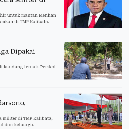
khir untuk mantan Menhan
amkan di TMP Kalibata.
uga Dipakai
di kandang ternak. Pemkot
arsono,
iliter di TMP Kalibata,
nal dan keluarga.