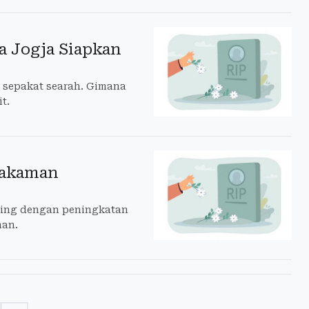
 Jogja Siapkan
 sepakat searah. Gimana
t.
makaman
ring dengan peningkatan
nan.