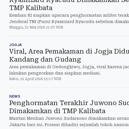
TMP Kalibata
Kemhan RI siapkan upacara penghormatan militer tera
Jenderal TNI (Purn) Ryamizard Ryacudu sebelum dimak
Minggu, 31 Mei 2026 21:07 WIB
JOGJA
Viral, Area Pemakaman di Jogja Did
Kandang dan Gudang
Area pemakaman di Gedongkiwo, Jogja, viral karena ja
lakukan pengecekan dan siapkan mediasi.
Rabu, 22 April 2026 15:17 WIB
NEWS
Penghormatan Terakhir Juwono Sud
Dimakamkan di TMP Kalibata
Mantan Menhan Juwono Sudarsono dimakamkan secara m
Jakarta hari ini. Prosesi dihadiri sejumlah tokoh nasio