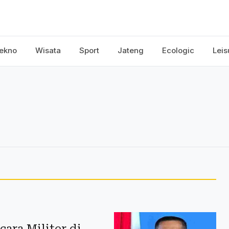
ekno
Wisata
Sport
Jateng
Ecologic
Leis
ra Militer di