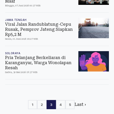
Maaf
Minggu, 07 Juni 2026 00:37 WIB
JAWA TENGAH
Viral Jalan Randublatung-Cepu
Rusak, Pemprov Jateng Siapkan
Rp5,2 M
Senin, 01 Juni 2026 18:27 WIB
SOLORAYA
Pria Telanjang Berkeliaran di
Karanganyar, Warga Wonolapan
Resah
Sabtu, 30 Mei 2026 19:37 WIB
Last ›
1
2
3
4
5