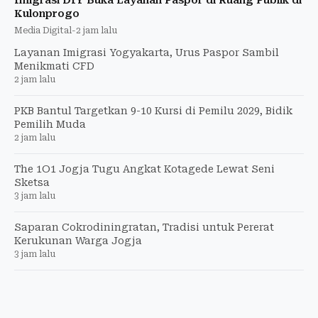
Imigrasi DIY Buka Layanan Paspor di Ruang Publik di
Kulonprogo
Media Digital
-
2 jam lalu
Layanan Imigrasi Yogyakarta, Urus Paspor Sambil
Menikmati CFD
2 jam lalu
PKB Bantul Targetkan 9-10 Kursi di Pemilu 2029, Bidik
Pemilih Muda
2 jam lalu
The 1O1 Jogja Tugu Angkat Kotagede Lewat Seni
Sketsa
3 jam lalu
Saparan Cokrodiningratan, Tradisi untuk Pererat
Kerukunan Warga Jogja
3 jam lalu