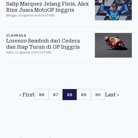
Salip Marquez Jelang Finis, Alex
Rins Juara MotoGP Inggris
Minggu, 25 Agustus 2019 20:47 WIB
OLAHRAGA
Lorenzo Sembuh dari Cedera
dan Siap Turun di GP Inggris
Rabu, 21 Agustus 2019 23:47 WIB
‹ First
Last ›
86
87
88
89
90