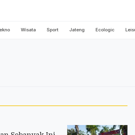
ekno
Wisata
Sport
Jateng
Ecologic
Leis
an Sebanyak Ini