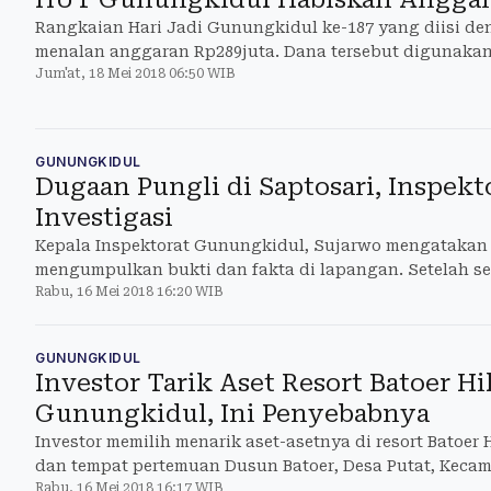
Rangkaian Hari Jadi Gunungkidul ke-187 yang diisi de
menalan anggaran Rp289juta. Dana tersebut digunakan
Jum'at, 18 Mei 2018 06:50 WIB
menyambut HUT yang jatuh pada Minggu (27/5/2018).
GUNUNGKIDUL
Dugaan Pungli di Saptosari, Inspekt
Investigasi
Kepala Inspektorat Gunungkidul, Sujarwo mengatakan 
mengumpulkan bukti dan fakta di lapangan. Setelah 
Rabu, 16 Mei 2018 16:20 WIB
untuk melakukan audit dari Polres Gunungkidul.
GUNUNGKIDUL
Investor Tarik Aset Resort Batoer Hil
Gunungkidul, Ini Penyebabnya
Investor memilih menarik aset-asetnya di resort Batoer
dan tempat pertemuan Dusun Batoer, Desa Putat, Kecam
Rabu, 16 Mei 2018 16:17 WIB
(15/5/2018).