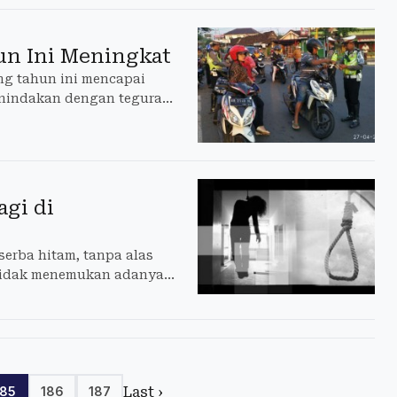
un Ini Meningkat
ng tahun ini mencapai
penindakan dengan teguran
ri 2017.
gi di
erba hitam, tanpa alas
g tidak menemukan adanya
Last ›
185
186
187