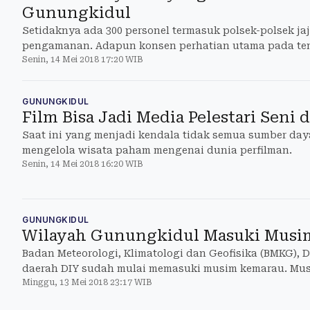
Gunungkidul
Setidaknya ada 300 personel termasuk polsek-polsek ja
pengamanan. Adapun konsen perhatian utama pada tem
Senin, 14 Mei 2018 17:20 WIB
vital dan pusat-pusat keramaian.
GUNUNGKIDUL
Film Bisa Jadi Media Pelestari Seni
Saat ini yang menjadi kendala tidak semua sumber da
mengelola wisata paham mengenai dunia perfilman.
Senin, 14 Mei 2018 16:20 WIB
GUNUNGKIDUL
Wilayah Gunungkidul Masuki Musi
Badan Meteorologi, Klimatologi dan Geofisika (BMKG), DI
daerah DIY sudah mulai memasuki musim kemarau. Mus
Minggu, 13 Mei 2018 23:17 WIB
berlangsung hingga bulan Oktober.