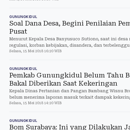
GUNUNGKIDUL
Soal Dana Desa, Begini Penilaian P
Pusat
Menurut Kepala Desa Banyusuco Sutiono, saat ini desa
regulasi, korban kebijakan, disandera, dan terbelengg
Selasa, 15 Mei 2018 16:20 WIB
adalah tidak melihat potensi desa.
GUNUNGKIDUL
Pemkab Gunungkidul Belum Tahu B
Bakal Diberikan Saat Kekeringan
Kepala Dinas Pertanian dan Pangan Bambang Wisnu Bro
belum menerima laporan masuk terkait dampak kekerin
Selasa, 15 Mei 2018 14:20 WIB
GUNUNGKIDUL
Bom Surabaya: Ini yang Dilakukan Ja