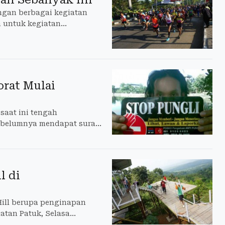
ngan berbagai kegiatan
 untuk kegiatan
orat Mulai
saat ini tengah
sebelumnya mendapat surat
l di
 Hill berupa penginapan
atan Patuk, Selasa