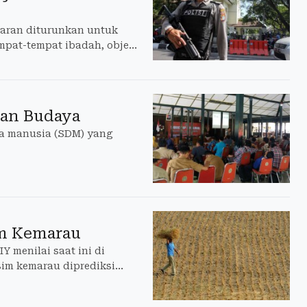
jaran diturunkan untuk
pat-tempat ibadah, objek
 dan Budaya
ya manusia (SDM) yang
m Kemarau
Y menilai saat ini di
im kemarau diprediksi