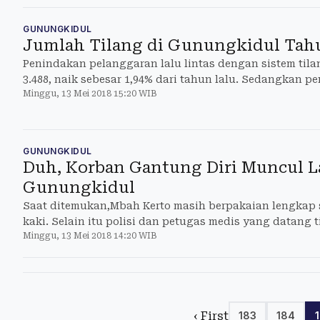
GUNUNGKIDUL
Jumlah Tilang di Gunungkidul Tah
Penindakan pelanggaran lalu lintas dengan sistem tila
3.488, naik sebesar 1,94% dari tahun lalu. Sedangkan 
Minggu, 13 Mei 2018 15:20 WIB
tertulis sejumlah 485 yang meningkat sebanyak 5,71% da
GUNUNGKIDUL
Duh, Korban Gantung Diri Muncul La
Gunungkidul
Saat ditemukan,Mbah Kerto masih berpakaian lengkap s
kaki. Selain itu polisi dan petugas medis yang datan
Minggu, 13 Mei 2018 14:20 WIB
tanda-tanda kekerasan di tubuh korban.
‹ First
183
184