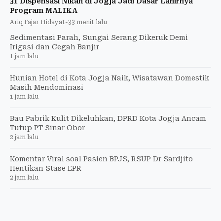
31 Dispensasi Nikah di Jogja Jadi Dasar Lahirnya
Program MALIKA
Ariq Fajar Hidayat
-
33 menit lalu
Sedimentasi Parah, Sungai Serang Dikeruk Demi
Irigasi dan Cegah Banjir
1 jam lalu
Hunian Hotel di Kota Jogja Naik, Wisatawan Domestik
Masih Mendominasi
1 jam lalu
Bau Pabrik Kulit Dikeluhkan, DPRD Kota Jogja Ancam
Tutup PT Sinar Obor
2 jam lalu
Komentar Viral soal Pasien BPJS, RSUP Dr Sardjito
Hentikan Stase EPR
2 jam lalu