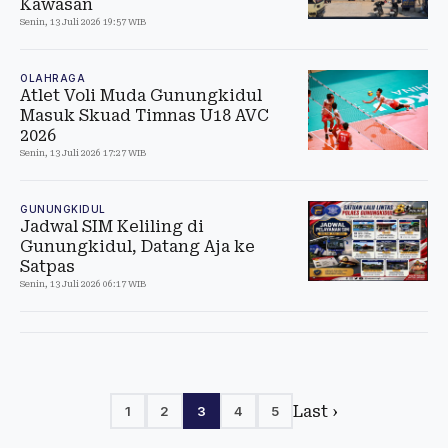
Kawasan
Senin, 13 Juli 2026 19:57 WIB
OLAHRAGA
Atlet Voli Muda Gunungkidul
Masuk Skuad Timnas U18 AVC
2026
Senin, 13 Juli 2026 17:27 WIB
GUNUNGKIDUL
Jadwal SIM Keliling di
Gunungkidul, Datang Aja ke
Satpas
Senin, 13 Juli 2026 06:17 WIB
Last ›
1
2
3
4
5