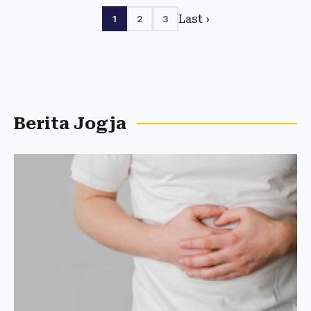
Last ›
1
2
3
Berita Jogja