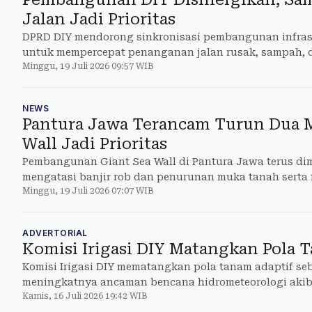
Jalan Jadi Prioritas
DPRD DIY mendorong sinkronisasi pembangunan infrast
untuk mempercepat penanganan jalan rusak, sampah, da
Minggu, 19 Juli 2026 09:57 WIB
NEWS
Pantura Jawa Terancam Turun Dua M
Wall Jadi Prioritas
Pembangunan Giant Sea Wall di Pantura Jawa terus d
mengatasi banjir rob dan penurunan muka tanah serta
Minggu, 19 Juli 2026 07:07 WIB
nasional.
ADVERTORIAL
Komisi Irigasi DIY Matangkan Pola 
Komisi Irigasi DIY mematangkan pola tanam adaptif se
meningkatnya ancaman bencana hidrometeorologi akib
Kamis, 16 Juli 2026 19:42 WIB