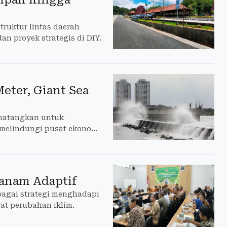
ruktur lintas daerah
n proyek strategis di DIY.
eter, Giant Sea
imatangkan untuk
 melindungi pusat ekonomi
Tanam Adaptif
bagai strategi menghadapi
at perubahan iklim.