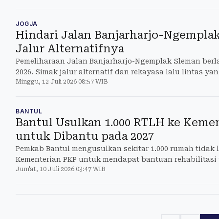
JOGJA
Hindari Jalan Banjarharjo-Ngemplak
Jalur Alternatifnya
Pemeliharaan Jalan Banjarharjo-Ngemplak Sleman berl
2026. Simak jalur alternatif dan rekayasa lalu lintas ya
Minggu, 12 Juli 2026 08:57 WIB
BANTUL
Bantul Usulkan 1.000 RTLH ke Keme
untuk Dibantu pada 2027
Pemkab Bantul mengusulkan sekitar 1.000 rumah tidak 
Kementerian PKP untuk mendapat bantuan rehabilitasi 
Jum'at, 10 Juli 2026 03:47 WIB
600 unit.