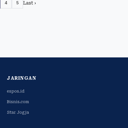
Last ›
4
5
JARINGAN
espos.id
Bisnis.com
Star Jogja