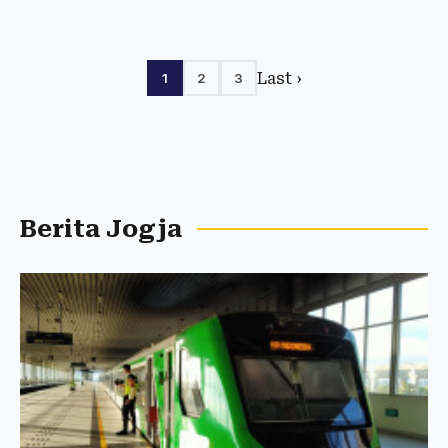
Last ›
1
2
3
Berita Jogja