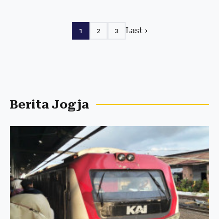
Last ›
1
2
3
Berita Jogja