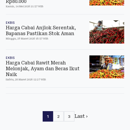
Rp80.000
Kamis, 14 Mei 2026 21:57 WIB
EKBIS
Harga Cabai Anjlok Serentak,
Bapanas Pastikan Stok Aman
Minggu, 29 Maret 2026 16:57 WIB
EKBIS
Harga Cabai Rawit Merah
Melonjak, Ayam dan Beras Ikut
Naik
Sabtu, 28 Maret 2026 12:27 WIB
Last ›
1
2
3