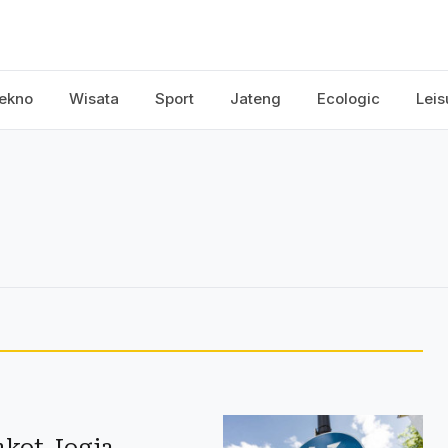
ekno
Wisata
Sport
Jateng
Ecologic
Leis
mkot Jogja