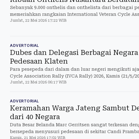
Sebanyak 9.000 onthelis dan onthelista dari berbagai p
memeriahkan rangkaian International Veteran Cycle Ass
Jum'at, 22 Mei 2026 17:22 WIB
ADVERTORIAL
Dubes dan Delegasi Berbagai Negar
Pedesaan Klaten
Para pesepeda dari dalam dan luar negeri mengikuti aja
Cycle Association Rally (IVCA Rally) 2026, Kamis (21/5/2
Jum'at, 22 Mei 2026 06:17 WIB
ADVERTORIAL
Keramahan Warga Jateng Sambut Del
dari 40 Negara
Duta Besar Belanda Marc Gerritsen sangat terkesan d
bersepeda menyusuri pedesaan di sekitar Candi Pramb
Kamis, 21 Mei 2026 17:02 WIB
Jawa Tengah.