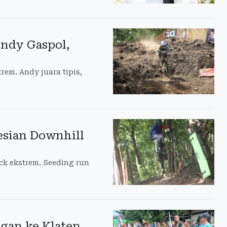
Andy Gaspol,
rem. Andy juara tipis,
esian Downhill
ck ekstrem. Seeding run
gan ke Klaten