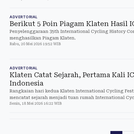
ADVERTORIAL
Berikut 5 Poin Piagam Klaten Hasil 
Penyelenggaraan 35th International Cycling History Co
menghasilkan Piagam Klaten.
Rabu, 20 Mei 2026 19:52 WIB
ADVERTORIAL
Klaten Catat Sejarah, Pertama Kali I
Indonesia
Rangkaian hari kedua Klaten International Cycling Festi
mencatat sejarah menjadi tuan rumah International Cyc
Senin, 18 Mei 2026 16:22 WIB
(ICHC)