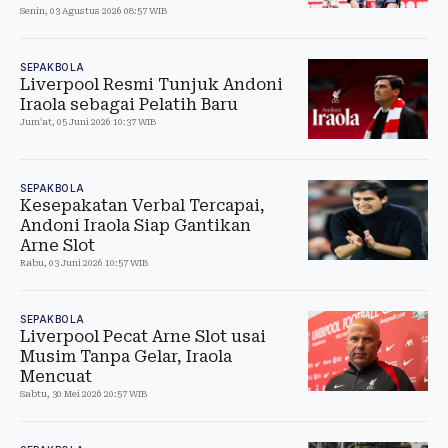
Senin, 03 Agustus 2026 08:57 WIB
SEPAKBOLA
Liverpool Resmi Tunjuk Andoni
Iraola sebagai Pelatih Baru
Jum'at, 05 Juni 2026 10:37 WIB
SEPAKBOLA
Kesepakatan Verbal Tercapai,
Andoni Iraola Siap Gantikan
Arne Slot
Rabu, 03 Juni 2026 10:57 WIB
SEPAKBOLA
Liverpool Pecat Arne Slot usai
Musim Tanpa Gelar, Iraola
Mencuat
Sabtu, 30 Mei 2026 20:57 WIB