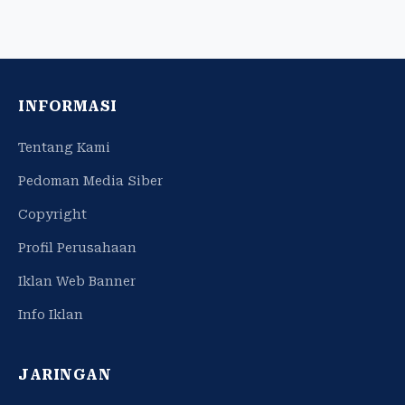
INFORMASI
Tentang Kami
Pedoman Media Siber
Copyright
Profil Perusahaan
Iklan Web Banner
Info Iklan
JARINGAN