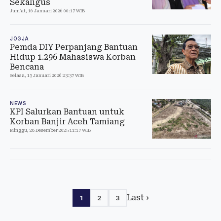
Sekaligus
Jum'at, 16 Januari 2026 00:17 WIB
JOGJA
Pemda DIY Perpanjang Bantuan
Hidup 1.296 Mahasiswa Korban
Bencana
Selasa, 13 Januari 2026 23:37 WIB
NEWS
KPI Salurkan Bantuan untuk
Korban Banjir Aceh Tamiang
Minggu, 28 Desember 2025 11:17 WIB
Last ›
1
2
3