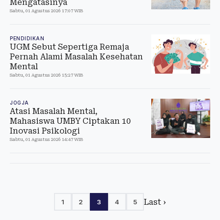
Mengatasinya
Sabtu, 01 Agustus 2026 17:07 WIB
PENDIDIKAN
UGM Sebut Sepertiga Remaja
Pernah Alami Masalah Kesehatan
Mental
Sabtu, 01 Agustus 2026 15:27 WIB
JOGJA
Atasi Masalah Mental,
Mahasiswa UMBY Ciptakan 10
Inovasi Psikologi
Sabtu, 01 Agustus 2026 14:47 WIB
Last ›
1
2
3
4
5