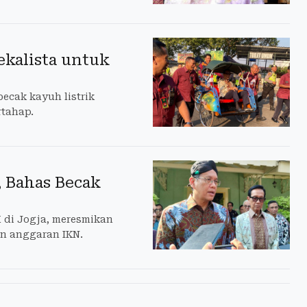
ekalista untuk
becak kayuh listrik
rtahap.
, Bahas Becak
 di Jogja, meresmikan
n anggaran IKN.