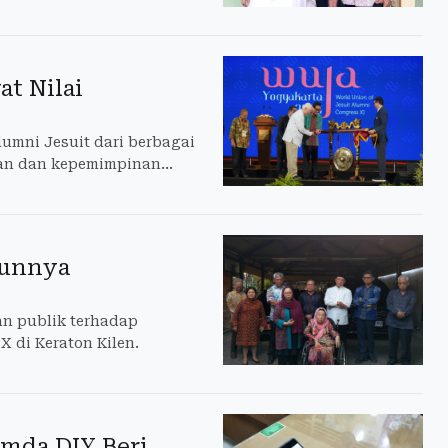
t Nilai
alumni Jesuit dari berbagai
aan dan kepemimpinan
runnya
n publik terhadap
 di Keraton Kilen.
emda DIY Beri