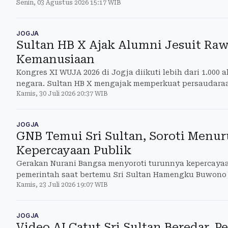
Senin, 03 Agustus 2026 15:17 WIB
sama budaya
JOGJA
Sultan HB X Ajak Alumni Jesuit Rawa
Kemanusiaan
Kongres XI WUJA 2026 di Jogja diikuti lebih dari 1.000 
negara. Sultan HB X mengajak memperkuat persaudar
Kamis, 30 Juli 2026 20:37 WIB
berbasi
JOGJA
GNB Temui Sri Sultan, Soroti Menu
Kepercayaan Publik
Gerakan Nurani Bangsa menyoroti turunnya kepercayaa
pemerintah saat bertemu Sri Sultan Hamengku Buwono X
Kamis, 23 Juli 2026 19:07 WIB
JOGJA
Video AI Catut Sri Sultan Beredar, P