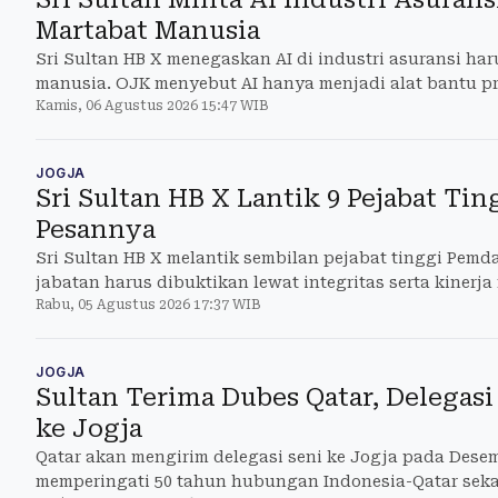
Martabat Manusia
Sri Sultan HB X menegaskan AI di industri asuransi ha
manusia. OJK menyebut AI hanya menjadi alat bantu pr
Kamis, 06 Agustus 2026 15:47 WIB
JOGJA
Sri Sultan HB X Lantik 9 Pejabat Tin
Pesannya
Sri Sultan HB X melantik sembilan pejabat tinggi Pem
jabatan harus dibuktikan lewat integritas serta kinerja
Rabu, 05 Agustus 2026 17:37 WIB
JOGJA
Sultan Terima Dubes Qatar, Delegasi
ke Jogja
Qatar akan mengirim delegasi seni ke Jogja pada Dese
memperingati 50 tahun hubungan Indonesia-Qatar sek