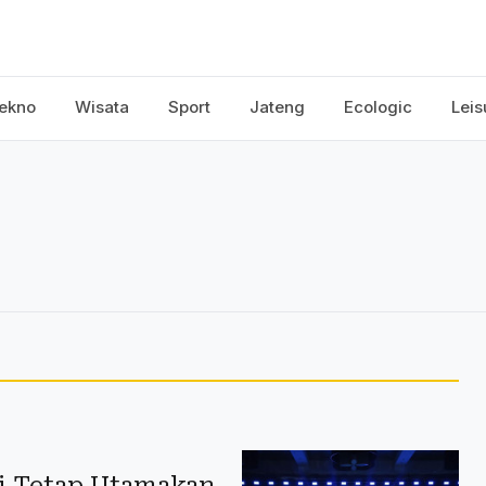
ekno
Wisata
Sport
Jateng
Ecologic
Leis
si Tetap Utamakan