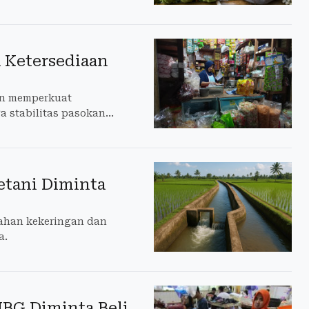
 Ketersediaan
an memperkuat
 stabilitas pasokan
etani Diminta
ahan kekeringan dan
a.
MBG Diminta Beli