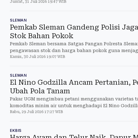
Jum'at, 31 Juli 2026 19:47 WIB
SLEMAN
Pemkab Sleman Gandeng Polisi Jaga
Stok Bahan Pokok
Pemkab Sleman bersama Satgas Pangan Polresta Slem
pengawasan stok dan harga bahan pokok guna menjaga
Kamis, 30 Juli 2026 19:07 WIB
pangan di wilayah Sleman.
SLEMAN
El Nino Godzilla Ancam Pertanian, P
Ubah Pola Tanam
Pakar UGM mengimbau petani menggunakan varietas t
komoditas minim air untuk menghadapi El Nino Godzill
Rabu, 29 Juli 2026 17:27 WIB
EKBIS
Harga Ayam dan Telur Naik, Dapur 