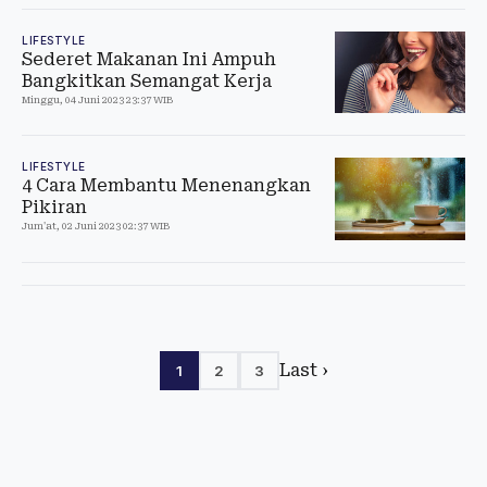
LIFESTYLE
Sederet Makanan Ini Ampuh
Bangkitkan Semangat Kerja
Minggu, 04 Juni 2023 23:37 WIB
LIFESTYLE
4 Cara Membantu Menenangkan
Pikiran
Jum'at, 02 Juni 2023 02:37 WIB
Last ›
1
2
3