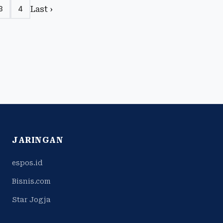
Last ›
3
4
JARINGAN
espos.id
Bisnis.com
Star Jogja