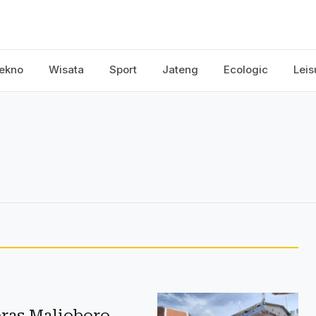
ekno
Wisata
Sport
Jateng
Ecologic
Leis
ras Malioboro