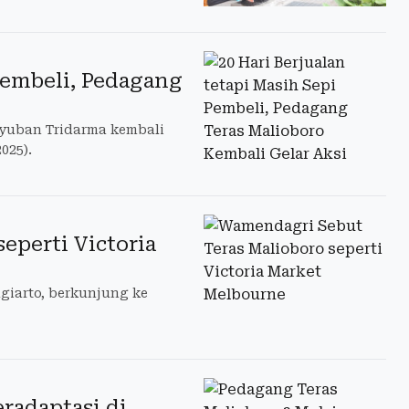
 Pembeli, Pedagang
yuban Tridarma kembali
025).
eperti Victoria
giarto, berkunjung ke
radaptasi di