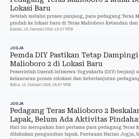
Lokasi Baru
Setelah melalui proses panjang, para pedagang Teras M
pindah ke lokasi baru di Teras Malioboro Ketandan dan
Kamis, 16 Januari 2025 14:27 WIB
JOGJA
Pemda DIY Pastikan Tetap Dampingi
Malioboro 2 di Lokasi Baru
Pemerintah Daerah Istimewa Yogyakarta (DIY) berjanj
kelancaran proses relokasi dan keberlanjutan pedagang
Rabu, 15 Januari 2025 18:47 WIB
tempat yang
JOGJA
Pedagang Teras Malioboro 2 Beskal
Lapak, Belum Ada Aktivitas Pindah
Hari ini merupakan hari pertama para pedagang Teras M
dilakukan pengundian lapak. Pantauan Harian Jogja, b