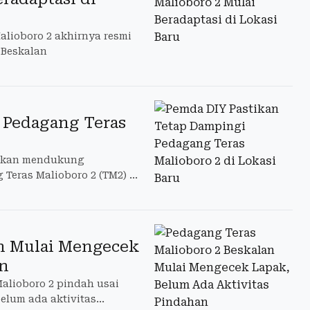
alioboro 2 akhirnya resmi
 Beskalan
 Pedagang Teras
i akan mendukung
 Teras Malioboro 2 (TM2) di
an Mulai Mengecek
an
alioboro 2 pindah usai
elum ada aktivitas