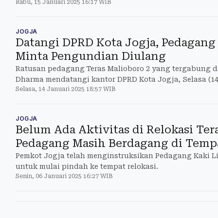
Rabu, 15 Januari 2025 16:17 WIB
pindahan
JOGJA
Datangi DPRD Kota Jogja, Pedagang 
Minta Pengundian Diulang
Ratusan pedagang Teras Malioboro 2 yang tergabung 
Dharma mendatangi kantor DPRD Kota Jogja, Selasa (14
Selasa, 14 Januari 2025 18:57 WIB
JOGJA
Belum Ada Aktivitas di Relokasi Tera
Pedagang Masih Berdagang di Temp
Pemkot Jogja telah menginstruksikan Pedagang Kaki Li
untuk mulai pindah ke tempat relokasi.
Senin, 06 Januari 2025 16:27 WIB