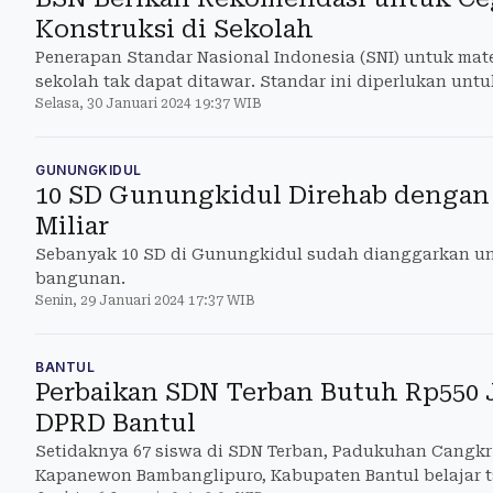
Konstruksi di Sekolah
Penerapan Standar Nasional Indonesia (SNI) untuk ma
sekolah tak dapat ditawar. Standar ini diperlukan un
Selasa, 30 Januari 2024 19:37 WIB
konstruksi
GUNUNGKIDUL
10 SD Gunungkidul Direhab dengan
Miliar
Sebanyak 10 SD di Gunungkidul sudah dianggarkan unt
bangunan.
Senin, 29 Januari 2024 17:37 WIB
BANTUL
Perbaikan SDN Terban Butuh Rp550 J
DPRD Bantul
Setidaknya 67 siswa di SDN Terban, Padukuhan Cangkr
Kapanewon Bambanglipuro, Kabupaten Bantul belajar t