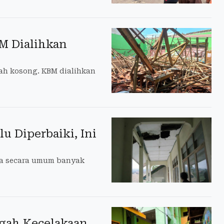
M Dialihkan
lah kosong. KBM dialihkan
u Diperbaiki, Ini
a secara umum banyak
gah Kecelakaan