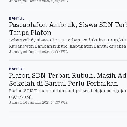
Jum'at, 26 Januari 2024 13:07 WIB
BANTUL
Pascaplafon Ambruk, Siswa SDN Terb
Tanpa Plafon
Sebanyak 67 siswa di SDN Terban, Padukuhan Cangkrin
Kapanewon Bambanglipuro, Kabupaten Bantul dipaksa 
Jum'at, 26 Januari 2024 12:37 WIB
sekolahny
BANTUL
Plafon SDN Terban Rubuh, Masih Ada
Sekolah di Bantul Perlu Perbaikan
Plafon SDN Terban runtuh saat proses belajar mengaja
(19/1/2024).
Jum'at, 19 Januari 2024 13:07 WIB