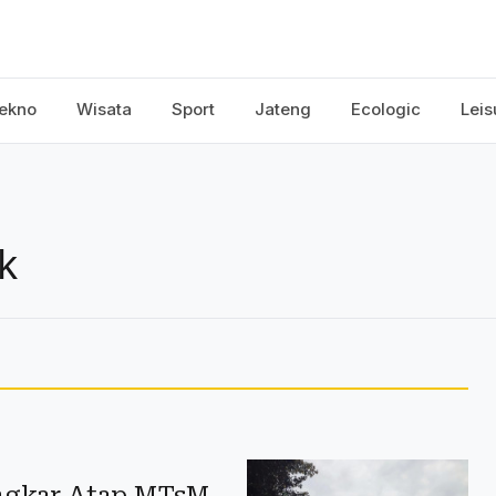
ekno
Wisata
Sport
Jateng
Ecologic
Leis
k
ngkar Atap MTsM