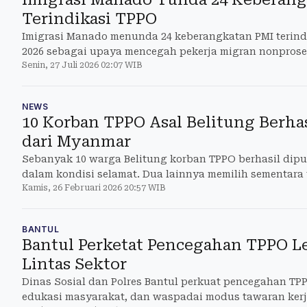
Terindikasi TPPO
Imigrasi Manado menunda 24 keberangkatan PMI terind
2026 sebagai upaya mencegah pekerja migran nonprose
Senin, 27 Juli 2026 02:07 WIB
NEWS
10 Korban TPPO Asal Belitung Berha
dari Myanmar
Sebanyak 10 warga Belitung korban TPPO berhasil dip
dalam kondisi selamat. Dua lainnya memilih sementara 
Kamis, 26 Februari 2026 20:57 WIB
BANTUL
Bantul Perketat Pencegahan TPPO L
Lintas Sektor
Dinas Sosial dan Polres Bantul perkuat pencegahan TPPO
edukasi masyarakat, dan waspadai modus tawaran kerja