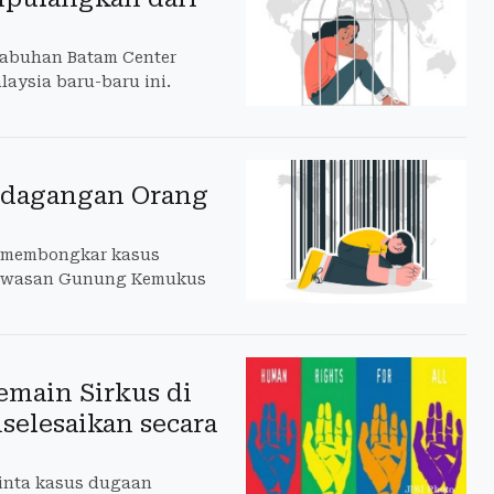
elabuhan Batam Center
laysia baru-baru ini.
rdagangan Orang
en membongkar kasus
 Kawasan Gunung Kemukus
emain Sirkus di
selesaikan secara
inta kasus dugaan