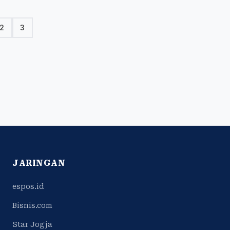
2
3
JARINGAN
espos.id
Bisnis.com
Star Jogja