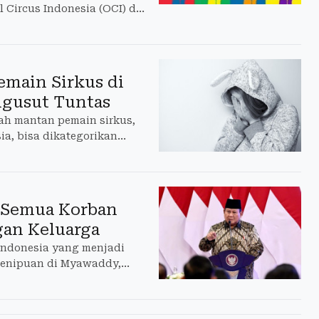
Circus Indonesia (OCI) di
emain Sirkus di
ngusut Tuntas
ah mantan pemain sirkus,
ia, bisa dikategorikan
r Semua Korban
gan Keluarga
Indonesia yang menjadi
penipuan di Myawaddy,