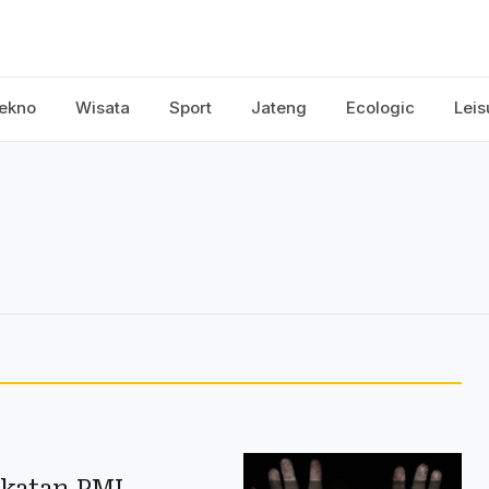
ekno
Wisata
Sport
Jateng
Ecologic
Leis
katan PMI