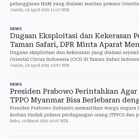
pelanggaran HAM yang dialami mantan pemain Oriental 
Jum'at, 18 April 2025 11:27 WIB
Taman Safari d
NEWS
Dugaan Eksploitasi dan Kekerasan P
Taman Safari, DPR Minta Aparat Me
Dugaan eksploitasi dan kekerasan yang dialami sejuml
Oriental Circus Indonesia (OCI) di Taman Safari Indones
Jum'at, 18 April 2025 10:47 WIB
masuk
NEWS
Presiden Prabowo Perintahkan Aga
TPPO Myanmar Bisa Berlebaran den
Presiden Prabowo Subianto memastikan warga negara 
korban tindak pidana perdagangan orang (TPPO) dan 
Rabu, 19 Maret 2025 16:47 WIB
Myanmar dipasti