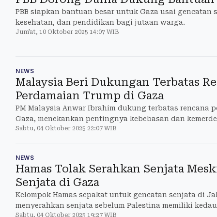
PBB siapkan bantuan besar untuk Gaza usai gencatan 
kesehatan, dan pendidikan bagi jutaan warga.
Jum'at, 10 Oktober 2025 14:07 WIB
NEWS
Malaysia Beri Dukungan Terbatas R
Perdamaian Trump di Gaza
PM Malaysia Anwar Ibrahim dukung terbatas rencana 
Gaza, menekankan pentingnya kebebasan dan kemerdek
Sabtu, 04 Oktober 2025 22:07 WIB
NEWS
Hamas Tolak Serahkan Senjata Mesk
Senjata di Gaza
Kelompok Hamas sepakat untuk gencatan senjata di Ja
menyerahkan senjata sebelum Palestina memiliki kedau
Sabtu, 04 Oktober 2025 19:27 WIB
sendir