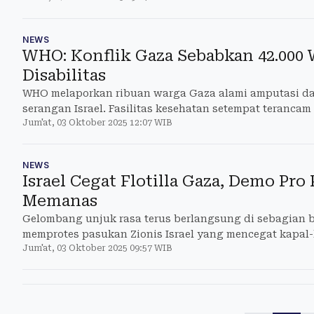
NEWS
WHO: Konflik Gaza Sebabkan 42.000 
Disabilitas
WHO melaporkan ribuan warga Gaza alami amputasi dan
serangan Israel. Fasilitas kesehatan setempat terancam
Jum'at, 03 Oktober 2025 12:07 WIB
NEWS
Israel Cegat Flotilla Gaza, Demo Pro P
Memanas
Gelombang unjuk rasa terus berlangsung di sebagian b
memprotes pasukan Zionis Israel yang mencegat kapal
Jum'at, 03 Oktober 2025 09:57 WIB
Flotilla.