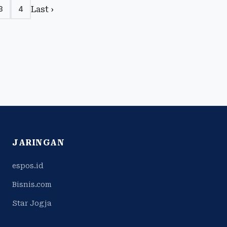
Last ›
3
4
JARINGAN
espos.id
Bisnis.com
Star Jogja