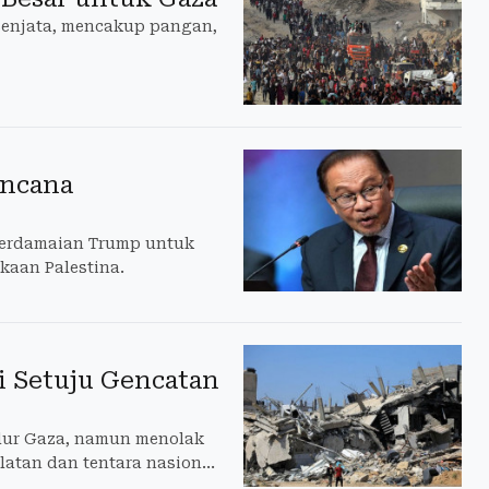
senjata, mencakup pangan,
encana
perdamaian Trump untuk
aan Palestina.
i Setuju Gencatan
lur Gaza, namun menolak
latan dan tentara nasional